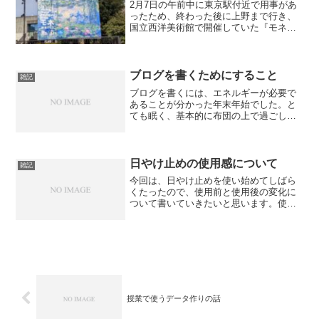
2月7日の午前中に東京駅付近で用事があ
ったため、終わった後に上野まで行き、
国立西洋美術館で開催していた『モネ
睡蓮のとき』を見てきました。今回は、
その記録や自身の学びになった部分を書
いていきたいと思います。私自身は美術
の初心者のため、ために...
ブログを書くためにすること
雑記
ブログを書くには、エネルギーが必要で
あることが分かった年末年始でした。と
ても眠く、基本的に布団の上で過ごして
いました。布団の上でブログを書こうに
も、煩わしさが勝り書くことができてい
ませんでした。ですが、このままではい
けないとは感じているため...
日やけ止めの使用感について
雑記
今回は、日やけ止めを使い始めてしばら
くたったので、使用前と使用後の変化に
ついて書いていきたいと思います。使用
している製品は、「雪肌精 スキンケア
UVエッセンス ジェル」です。以下に製品
のリンクを貼っておきます。リンク：使
用する前後の比較使...
授業で使うデータ作りの話