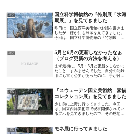
国立科学博物館の『特別展「氷河
雑記
期展」』を見てきました
昨日は、国立西洋美術館のお話を書きま
したが、ほかにも展示を見てきました。
今回は、国立科学博物館の『特別展「氷
河期展」』について感想を書いていきた
いと思います。 公式のリンクも貼ってお
きます。公式リンク：展示に行っての感
5月と6月の更新しなかったなぁ
雑記
想今回の展示では、氷...
（ブログ更新の方法を考える）
まず最初に、5月・6月と更新をしなかっ
たこと、すみませんでした。自分の記録
用にも書く必要があったのに、手が付け
られていない状態でした。スケジュール
調整のミスや、体調管理ができていない
など問題があったものの、記事を書くこ
『スウェーデン国立美術館 素描
雑記
とに充てられる時間はあ...
コレクション展』を見てきました
少し前に上野に行ってきました。今回
は、国立西洋美術館で現在開催されてい
る展示を見てきましたので、その感想を
書きたいと思います。国立西洋美術館で
見てきた展示は、『スウェーデン国立美
術館 素描コレクション展』となりま
モネ展に行ってきました
雑記
す。以下に公式Webサイトの...